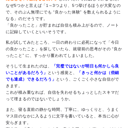
なぜ5つかと言えば「1～3つより、5つ挙げるほうが大変なの
で、そのぶん無理にでも “良かった体験” を数えられるように
なる」のだそうです。
「良かったこと」が貯まれば自信も積み上がるので、ノート
に記録していくといいそうです。
私が試してみたところ、一日の終わりに必死になって「今日
の良かったこと」を探していたら、就寝前の思考がその “良か
ったこと” に、すっかり覆われてしまいました。
そうして生まれたのは、
「完璧ではないが明日も何かしら良
いことがあるだろう」
という感覚と、
「きっと何かは（些細
でも達成）できるだろう」
という、ごくごく小さな自信がで
きます。
これが積み重なれば、自信を失わせるちょっとしたスキマだ
って埋まるのではないでしょうか。
また、寝る直前の静かな時間、丁寧に、ゆっくりと、うまく
マス目のなかに入るように文字を書いていると、本当に心が
安らぎます。