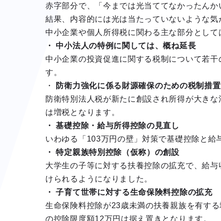
赤字部分で、「今までは光当ててなかったんか
結果、内容的には光は当たっていないような気
中小企業や個人所得税に関わる主な部分として
・ 中小法人の特例に関しては、概ね延長
中小企業の投資促進に関する税制について若干
す。
・
防衛力強化に係る財源確保のための税制措置
防衛特別法人税が新たに創設され所得が大きな
は増税となります。
・ 基礎控除・給与所得控除の見直し
いわゆる「103万円の壁」対策で基礎控除と給
・ 特定親族特別控除（仮称）の創設
大学生の子等に対する扶養控除の拡充で、給与
けられるようになりました。
・ 子育て世帯に対する生命保険料控除の拡充
生命保険料控除が23歳未満の扶養親族を有す
の控除限度額12万円は据え置きとなります。