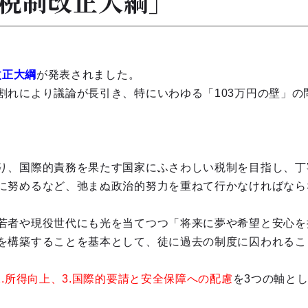
年税制改正大綱」
改正大綱
が発表されました。
割れにより議論が長引き、特にいわゆる「103万円の壁」の
り、国際的責務を果たす国家にふさわしい税制を目指し、丁
に努めるなど、弛まぬ政治的努力を重ねて行かなければなら
若者や現役世代にも光を当てつつ「将来に夢や希望と安心を
を構築することを基本として、徒に過去の制度に囚われるこ
2.所得向上、3.国際的要請と安全保障への配慮
を3つの軸と