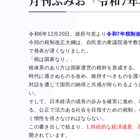
月刊ふみお「令和7
令和6年12月20日、政府与党より
令和7年税制
今回の税制改正大綱は、自民党の衆議院過半数
で発表が遅くなりました。
「税は国家なり」。
税体系のあり方は国家運営の根幹を形成する。
時代に適さぬものを改め、維持すべきものを護
対話を通じて国民の納得と共感が得られるよう
い。
そして、日本経済の成長の歩みを確実に進め、
る、公正で活力ある社会を目指すための税制」
く惰性を排さなければならない。
この書き出しで始まり、
1.持続的な経済成長、
開されています。